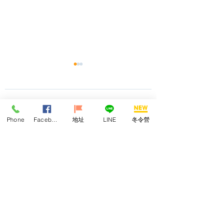
留言
Phone
Facebook
地址
LINE
冬令營
▋ 建名在哪裡10 #展
【建名教育Open H
撰寫留言......
覽：美的進化論— 2023
Day——新時代教
教育部美感教育計畫聯
日】
展
名星社會責任有限公司（統一編號：
83029539）