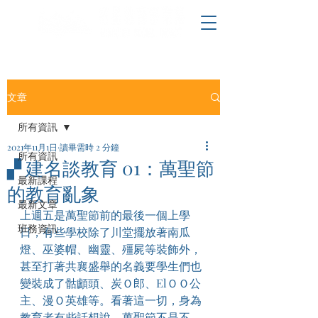
文章
所有資訊
2021年11月1日
讀畢需時 2 分鐘
所有資訊
▞ 建名談教育 01：​萬聖節
最新課程
的教育亂象
最新文章
上週五是萬聖節前的最後一個上學
班務資訊
日，有些學校除了川堂擺放著南瓜
燈、巫婆帽、幽靈、殭屍等裝飾外，
甚至打著共襄盛舉的名義要學生們也
變裝成了骷顱頭、炭Ｏ郎、ElＯＯ公
主、漫Ｏ英雄等。看著這一切，身為
教育者有些話想說。萬聖節不是不