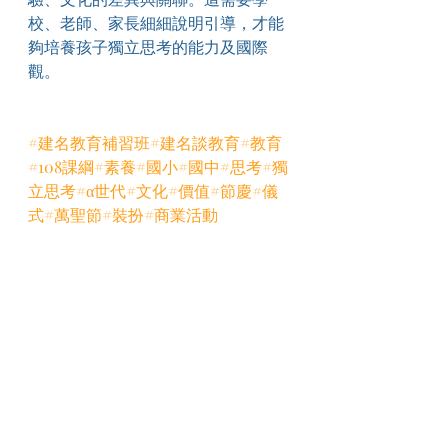
校、老師、家長細細說明引導，才能
夠培養孩子獨立思考的能力及國際
觀。
#建名教育補習班
#建名談教育
#教育
#108課綱
#素養
#國小
#國中
#思考
#獨
立思考
#α世代
#文化
#價值
#節慶
#儀
式
#萬聖節
#裝扮
#商業活動