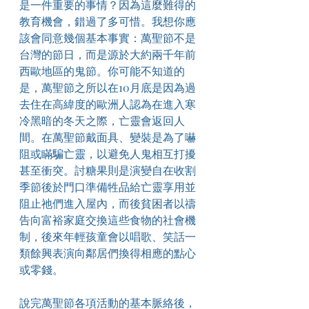
是一件重要的事情？因為這麼難得的
教育機會，錯過了多可惜。我想你應
該會同意幾個基本事實：萬聖節不是
台灣的節日，而是源於大約兩千年前
西歐地區的鬼節。你可能不知道的
是，萬聖節之所以在10月底是因為過
去住在高緯度的歐洲人認為在進入寒
冷黑暗的冬天之際，亡靈會返回人
間。在萬聖節戴面具、變裝是為了嚇
阻或瞞騙亡靈，以避免人鬼相互打擾
甚至衝突。討糖果則是演變自在收割
季節後於門口準備牲品給亡靈享用並
阻止祂們進入屋內，而後貧困者以禱
告向富裕家庭交換這些食物的社會機
制，後來年輕孩童會以唱歌、笑話一
類餘興表演向鄰居們換得相應的點心
或零錢。​
說完萬聖節各項活動的基本脈絡後，