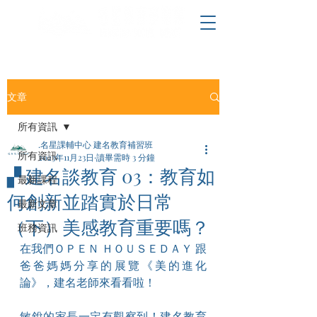
文章
所有資訊
.名星課輔中心 建名教育補習班
所有資訊
2023年11月23日
讀畢需時 3 分鐘
▞ 建名談教育 03：教育如
最新課程
何創新並踏實於日常
最新文章
（下）美感教育重要嗎？
班務資訊
在我們ＯＰＥＮ ＨＯＵＳＥＤＡＹ 跟
爸爸媽媽分享的展覽《美的進化
論》，建名老師來看看啦！
敏銳的家長一定有觀察到！建名教育