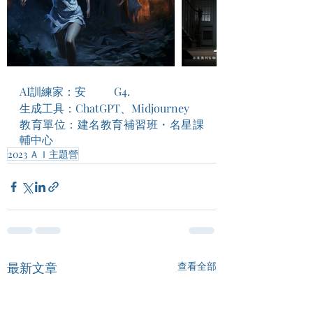
AI訓練家：安          G4.
生成工具：ChatGPT、Midjourney
教育單位：建名教育補習班・名星課
輔中心
2023 ＡＩ主題營
最新文章
查看全部