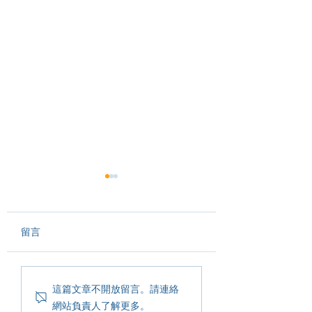
留言
▋ 建名在哪裡10 #展
【建名教育Open H
這篇文章不開放留言。請連絡
覽：美的進化論— 2023
Day——新時代教
網站負責人了解更多。