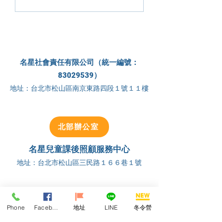
教育部美感教育計畫聯
日】
展
名星社會責任有限公司（統一編號：
83029539）
地址：台北市松山區南京東路四段１號１１樓
北部辦公室
名星兒童課後照顧服務中心
地址：台北市
松山區三民路１６６巷１號
建名教育補習班
地址：台北市
松山區富錦街５０１號１樓
Phone
Facebook
地址
LINE
冬令營