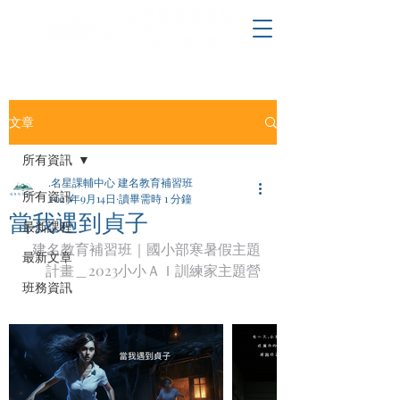
文章
所有資訊
.名星課輔中心 建名教育補習班
所有資訊
2023年9月14日
讀畢需時 1 分鐘
當我遇到貞子
最新課程
建名教育補習班｜國小部寒暑假主題
最新文章
計畫＿2023小小ＡＩ訓練家主題營
班務資訊