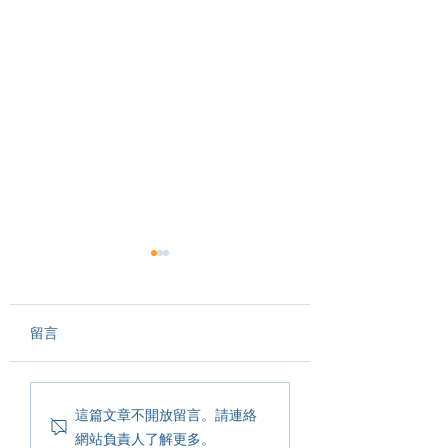
留言
▋ 建名在哪裡10 #展
【建名教育Open H
這篇文章不開放留言。請連絡
覽：美的進化論— 2023
Day——新時代教
網站負責人了解更多。