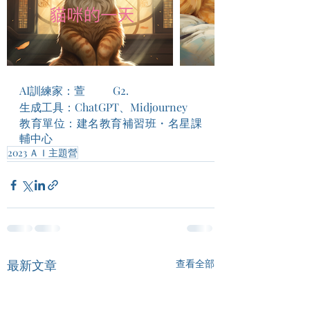
AI訓練家：萱          G2.
生成工具：ChatGPT、Midjourney
教育單位：建名教育補習班・名星課
輔中心
2023 ＡＩ主題營
最新文章
查看全部