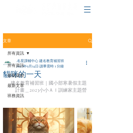
文章
所有資訊
.名星課輔中心 建名教育補習班
所有資訊
2023年9月14日
讀畢需時 1 分鐘
貓咪的一天
最新課程
建名教育補習班｜國小部寒暑假主題
最新文章
計畫＿2023小小ＡＩ訓練家主題營
班務資訊