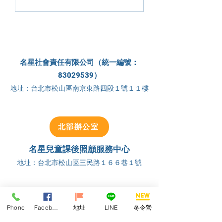
教育部美感教育計畫聯
日】
展
名星社會責任有限公司（統一編號：
83029539）
地址：台北市松山區南京東路四段１號１１樓
北部辦公室
名星兒童課後照顧服務中心
地址：台北市
松山區三民路１６６巷１號
建名教育補習班
地址：台北市
松山區富錦街５０１號１樓
Phone
Facebook
地址
LINE
冬令營