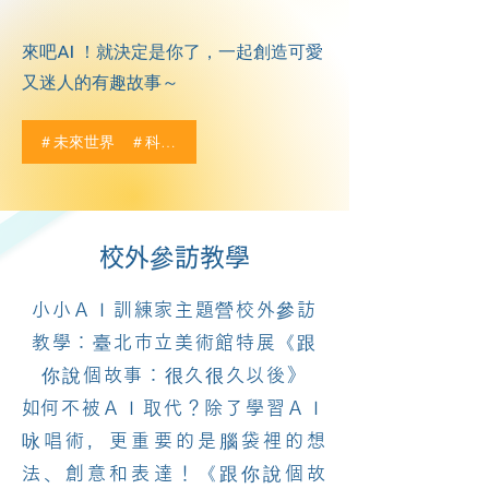
AI
來吧
​！就決定是你了，一起創造可愛
又迷人的有趣故事～
＃未來世界 ＃科技趨勢 ＃素養教育
​校外參訪教學
小小ＡＩ訓練家主題營校外參訪
教學：臺北市立美術館特展《跟
你說個故事：很久很久以後》
​如何不被ＡＩ取代？除了學習ＡＩ
咏唱術，更重要的是腦袋裡的想
法、創意和表達！
《跟你說個故