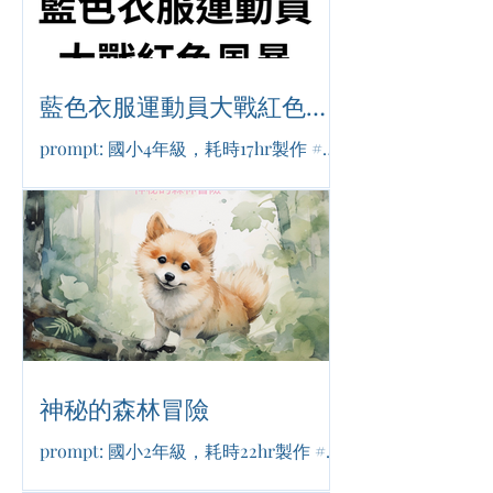
藍色衣服運動員大戰紅色風
暴
prompt: 國小4年級，耗時17hr製作 #體
育競賽 #勵志熱血 #成長
神秘的森林冒險
prompt: 國小2年級，耗時22hr製作 #尋
寶冒險 #療癒可愛 #友誼