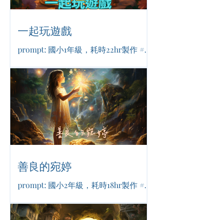
一起玩遊戲
prompt: 國小1年級，耗時22hr製作 #生
活日常 #活潑可愛 #友誼
善良的宛婷
prompt: 國小2年級，耗時18hr製作 #魔
法奇幻 #堅毅成長 #青春校園