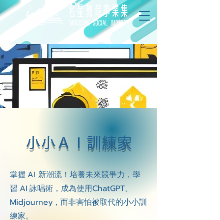
小小ＡＩ訓練家
AI
掌握
新潮流！培養未來競爭力，學
AI
ChatGPT、
習
詠唱術，成為使用
Midjourney，而非害怕被取代的小小訓
練家。