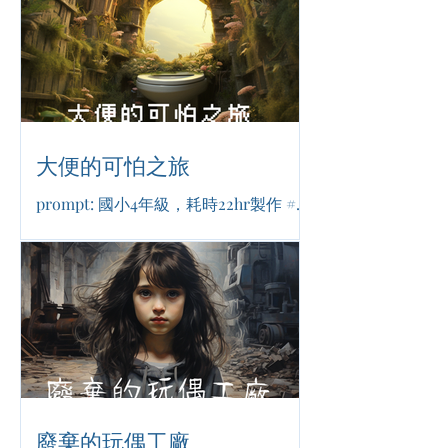
大便的可怕之旅
prompt: 國小4年級，耗時22hr製作 #奇
幻冒險 #時空旅行 #不可思議
廢棄的玩偶工廠