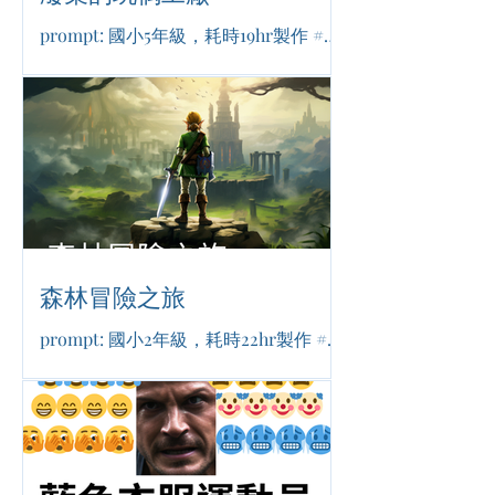
prompt: 國小5年級，耗時19hr製作 #驚
悚恐怖 #靈異 #懸疑
森林冒險之旅
prompt: 國小2年級，耗時22hr製作 #奇
幻冒險 #熱血 #勇氣