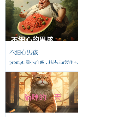
不細心男孩
prompt: 國小4年級，耗時18hr製作 #搞
笑 #寓言 #生命成長