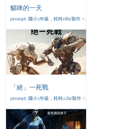
貓咪的一天
prompt: 國小2年級，耗時18hr製作 #生
活日常 #溫馨療癒 #友誼
「絕」一死戰
prompt: 國小2年級，耗時22hr製作 #機
械科技 #戰爭和平 #友誼