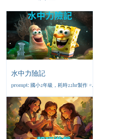
水中力險記
prompt: 國小2年級，耗時22hr製作 #歡
樂冒險 #海洋保育 #友誼