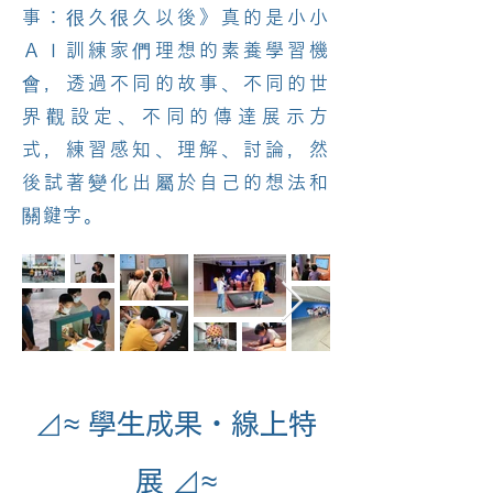
事：很久很久以後》真的是小小
ＡＩ訓練家們理想的素養學習機
會，透過不同的故事、不同的世
界觀設定、不同的傳達展示方
式，練習感知、理解、討論，然
後試著變化出屬於自己的想法和
關鍵字。
⊿≈ 學生成果・線上特
展 ⊿≈