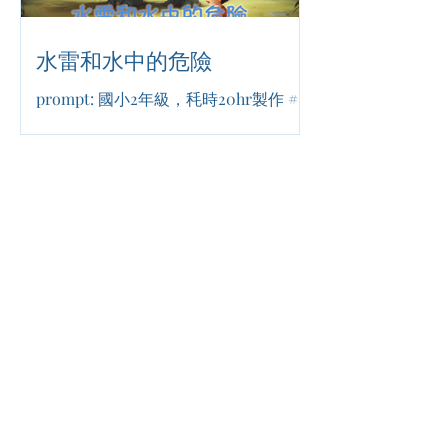
水雷和水中的危險
prompt: 國小2年級，秏時20hr製作 #熱
血探險 #古蹟保衛 #友誼