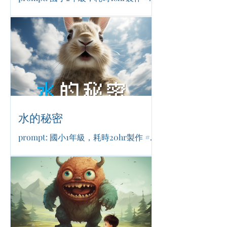
玩科幻 #冒險對抗 #友誼
水的秘密
prompt: 國小1年級，耗時20hr製作 #環
境永續 #水資源 #保衛家園